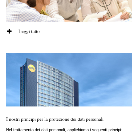
Leggi tutto
In questo periodo di elevata digitalizzazione, la nostra ambizione è
quella di garantire non solo un'eccellente copertura assicurativa ma
anche di essere una società leader nella protezione dei dati personali.
Per questo motivo quando raccogliamo, trattiamo e conserviamo dati
personali riteniamo fondamentale dare corretta applicazione ai principi
previsti dal Regolamento Europeo sulla Protezione dei Data Personali
2016/679 (c.d. GDPR), dal Codice Privacy italiano (D.Lgs. 196/03) e
dalle altre disposizioni sulla protezione dei dati personali applicabili.
I nostri principi per la protezione dei dati personali
Nel trattamento dei dati personali, applichiamo i seguenti principi: