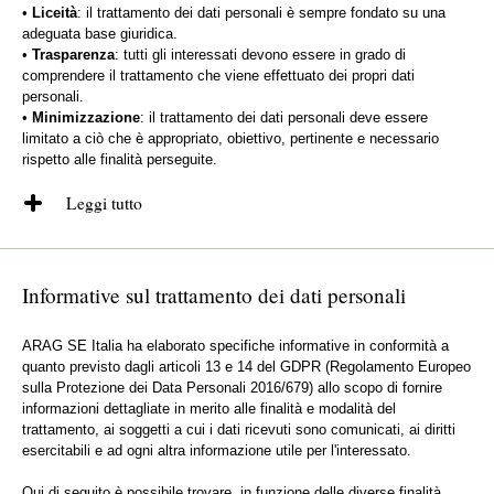
•
Liceità
: il trattamento dei dati personali è sempre fondato su una
adeguata base giuridica.
•
Trasparenza
: tutti gli interessati devono essere in grado di
comprendere il trattamento che viene effettuato dei propri dati
personali.
•
Minimizzazione
: il trattamento dei dati personali deve essere
limitato a ciò che è appropriato, obiettivo, pertinente e necessario
rispetto alle finalità perseguite.
Leggi tutto
Il trattamento dei dati personali è inammissibile in assenza di una
adeguata base giuridica.
In ARAG SE Italia i dati personali sono trattati per i seguenti motivi in
Informative sul trattamento dei dati personali
particolare:
•
Adempimento o preparazione di un contratto
, ad es. trattamento
ARAG SE Italia ha elaborato specifiche informative in conformità a
dei dati relativi all’indirizzo ai fini dell’invio di comunicazione postali.
quanto previsto dagli articoli 13 e 14 del GDPR (Regolamento Europeo
•
Adempimento di un obbligo di legge
, ad es. archiviazione di
sulla Protezione dei Data Personali 2016/679) allo scopo di fornire
documenti in conformità con gli obblighi di conservazione di legge.
informazioni dettagliate in merito alle finalità e modalità del
•
Interesse legittimo
, ad es. dati relativi a soggetti coinvolti nel
trattamento, ai soggetti a cui i dati ricevuti sono comunicati, ai diritti
sinistro.
esercitabili e ad ogni altra informazione utile per l'interessato.
•
Consenso dell’interessato
, ad es. per invio di newsletter o altre
comunicazioni pubblicitarie.
Qui di seguito è possibile trovare, in funzione delle diverse finalità