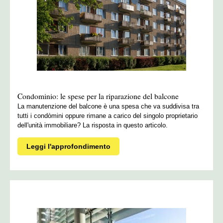
particolari e il datore può procedere nei modi che ritiene più opportuni
comunicando all'INPS i dati necessari.
In caso di lavoratore extracomunitario è necessario distinguere tra
soggetti già residenti in Italia o meno.
• Nel primo caso è sufficiente che il lavoratore sia in possesso di un
permesso di soggiorno per lo svolgimento di attività lavorativa
subordinata in corso di validità.
Condominio: le spese per la riparazione del balcone
• Nel secondo caso, invece, il datore dovrà in primis consultare il
La manutenzione del balcone è una spesa che va suddivisa tra
Decreto Flussi pubblicato annualmente dal Ministero in Gazzetta
tutti i condòmini oppure rimane a carico del singolo proprietario
Ufficiale con il quale sono stabiliti i flussi annuali e il numero di
dell'unità immobiliare? La risposta in questo articolo.
permessi di soggiorno per lavoro subordinato.
Verificata positivamente la possibilità di rientrare nei flussi, il datore
Leggi l'approfondimento
dovrà far domanda agli uffici della Questura competente per territorio
affinché questi concedano il nulla osta allo svolgimento dell'attività
lavorativa.