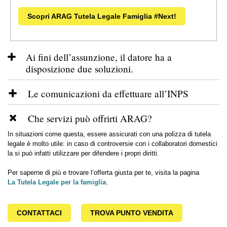
Scopri ARAG Tutela Legale Famiglia #Next!
Ai fini dell’assunzione, il datore ha a
disposizione due soluzioni.
La prima è quella di
stipulare un vero e proprio contratto di
Le comunicazioni da effettuare all’INPS
lavoro subordinato
.
Nel contratto vanno indicati necessariamente:
Grazie alla riforma introdotta dalla Legge 28 gennaio 2009 n. 2, per la
Che servizi può offrirti ARAG?
semplificazione delle procedure di assunzione del lavoratore domestico,
il datore deve comunicare entro 24 ore l’avvenuta assunzione alla sola
In situazioni come questa, essere assicurati con una polizza di tutela
data di inizio rapporto
INPS. L’obbligo sussiste anche per le successive questioni:
legale è molto utile: in caso di controversie con i collaboratori domestici
cessazione, trasformazione o proroga. La comunicazione è annullabile
la si può infatti utilizzare per difendere i propri diritti.
entro cinque giorni. Superato questo termine, sarà possibile comunicare
categoria in cui è inquadrata la posizione del lavoratore e la
solo la cessazione.
Per saperne di più e trovare l’offerta giusta per te, visita la pagina
sua anzianità di servizio
La Tutela Legale per la famiglia
.
Le comunicazioni di assunzione di una colf o di una badante all’INPS si
effettuano attraverso uno di questi canali:
durata dell'eventuale periodo di prova
CONTATTACI
TROVA PUNTO VENDITA
orario di lavoro, giorno di riposo settimanale
Telefonicamente
:
Contact Center INPS