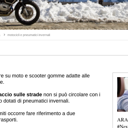
a
motocicli e pneumatici invernali
re su moto e scooter gomme adatte alle
e.
ccio sulle strade
non si può circolare con i
 dotati di pneumatici invernali.
iti occorre fare riferimento a due
ARAG
asporti.
#Nex