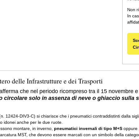
Non ri
In cas
affid
Sc
Ci
ero delle Infrastrutture e dei Trasporti
afferma che nel periodo ricompreso tra il 15 novembre e i
o circolare solo in assenza di neve o ghiaccio sulla 
(n. 12424-DIV3-C) si chiarisce che i pneumatici contraddistinti dalla 
 idonei anche per le due ruote.
possono montare, in inverno,
pneumatici invernali di tipo M+S
oppure p
a marcatura MST, che devono essere marcati con un simbolo della categori