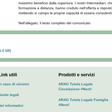
massimo beneficio dalla copertura. I nostri Intermediari, 
formazione a distanza, hanno creduto nell’offerta e rispos
mettendo in campo le proprie capacità di essere consulenti 
Nell'allegato, il testo completo del comunicato
1.0 kB)
Link utili
Prodotti e servizi
In caso di sinistro
ARAG Tutela Legale
Circolazione #Next!
Guide legali
ARAG Tutela Legale Famiglia
#Next!
Set informativi