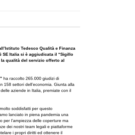
ll’Istituto Tedesco Qualità e Finanza
SE Italia si è aggiudicata il “Sigillo
a qualità del servizio offerto al
a”
ha raccolto 265.000 giudizi di
in 158 settori dell’economia. Giunta alla
 delle aziende in Italia, premiate con il
lto soddisfatti per questo
biamo lanciato in piena pandemia una
solo per l’ampiezza delle coperture ma
nze dei nostri team legali e piattaforme
elare i propri diritti ed ottenere il