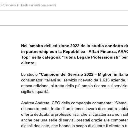
P Servizio TL Professionisti con servizi
Nell’ambito dell’edizione 2022 dello studio condotto da
in partnership con la Repubblica - Affari Finanza, ARAG 
Top” nella categoria “Tutela Legale Professionisti” per l
cliente.
Lo studio
“Campioni del Servizio 2022 – Migliori in Itali
consumatori italiani sul servizio ricevuto da 1.616 aziende, 
ottava edizione, si tratta della più ampia ricerca sul servizio
sigillo di qualità.
Andrea Andreta, CEO della compagnia commenta: “Siamo mo
riconoscimento, frutto di un intenso lavoro di squadra: ab
offerta dedicata ai professionisti, che si caratterizza non 
anche per una serie di servizi, prestati grazie alle compete
digitali dedicate, che hanno lo scopo di aiutare il cliente a tut