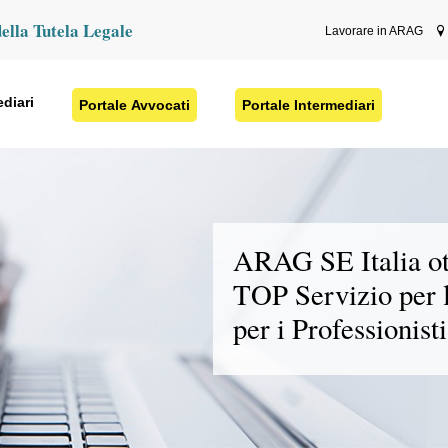
della Tutela Legale
Lavorare in ARAG
ediari
Portale Avvocati
Portale Intermediari
ARAG SE Italia ott
TOP Servizio per 
per i Professionisti